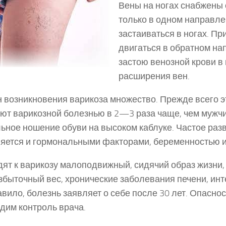
Вены на ногах снабжены 
только в одном направле
застаиваться в ногах. П
двигаться в обратном нап
застою венозной крови в
расширения вен.
 возникновения варикоза множество. Прежде всего 
ют варикозной болезнью в 2—3 раза чаще, чем мужчи
ьное ношение обуви на высоком каблуке. Частое раз
яется и гормональными факторами, беременностью и
ят к варикозу малоподвижный, сидячий образ жизни
избыточный вес, хронические заболевания печени, ин
авило, болезнь заявляет о себе после 30 лет. Опаснос
дим контроль врача.