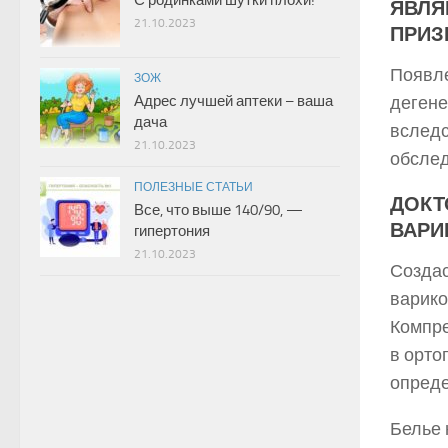
ЯВЛЯ
21.10.2023
ПРИЗ
Появле
ЗОЖ
Адрес лучшей аптеки – ваша
дегене
дача
вследс
21.10.2023
обслед
ПОЛЕЗНЫЕ СТАТЬИ
ДОКТ
Все, что выше 140/90, —
ВАРИ
гипертония
21.10.2023
Создас
варико
Компре
в орто
опреде
Белье 