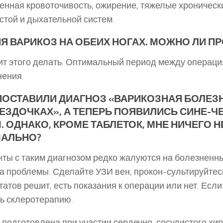
нная кровоточивость, ожирение, тяжелые хроническ
стой и дыхательной систем.
НЯ ВАРИКОЗ НА ОБЕИХ НОГАХ. МОЖНО ЛИ П
ит этого делать. Оптимальный период между операц
ения.
ПОСТАВИЛИ ДИАГНОЗ «ВАРИКОЗНАЯ БОЛЕЗН
ВЕЗДОЧКАХ», А ТЕПЕРЬ ПОЯВИЛИСЬ СИНЕ-Ч
. ОДНАКО, КРОМЕ ТАБЛЕТОК, МНЕ НИЧЕГО Н
АЛЬНО?
ты с таким диагнозом редко жалуются на болезненн
а проблемы. Сделайте УЗИ вен, прокон-сультируйтесь 
татов решит, есть показания к операции или нет. Если
ь склеротерапию.
 подготовлена при участии сердечно-сосудистого хи