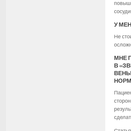
повыше
сосуди
У МЕ
Не сто
осложн
МНЕ 
В «З
ВЕНЫ
НОРМ
Пациен
сторон
резуль
сделат
Статья