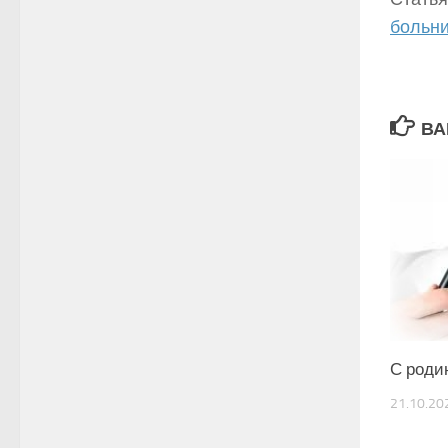
больни
ВА
С роди
21.10.20