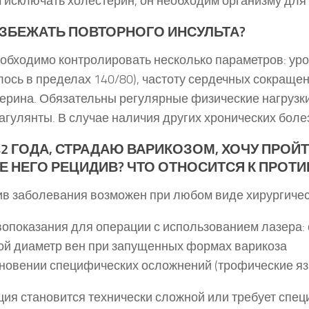
 исключать холестерин, он необходим организму для
ИЗБЕЖАТЬ ПОВТОРНОГО ИНСУЛЬТА?
обходимо контролировать несколько параметров: ур
ось в пределах 140/80), частоту сердечных сокращений,
ерина. Обязательны регулярные физические нагрузки
агулянты. В случае наличия других хронических бол
42 ГОДА, СТРАДАЮ ВАРИКОЗОМ, ХОЧУ ПРОЙ
Е НЕГО РЕЦИДИВ? ЧТО ОТНОСИТСЯ К ПРОТ
в заболевания возможен при любом виде хирургичес
опоказания для операции с использованием лазера: 
й диаметр вен при запущенных формах варикоза
новении специфических осложнений (трофические яз
ия становится технически сложной или требует специ