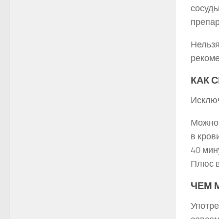
сосуды
препар
Нельзя
рекоме
КАК 
Исключ
Можно 
в кров
40 мин
Плюс в
ЧЕМ 
Употре