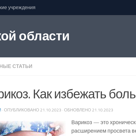
кие учреждения
ой области
НЫЕ СТАТЬИ
рикоз. Как избежать бол
M
· ОПУБЛИКОВАНО
21.10.2023
· ОБНОВЛЕНО
21.10.2023
Варикоз — это хроническ
расширением просвета ве