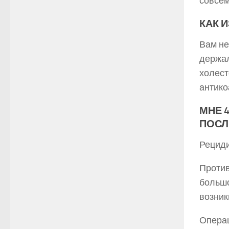
совсем
КАК 
Вам не
держал
холест
антико
МНЕ 
ПОСЛ
Рециди
Против
большо
возник
Операц