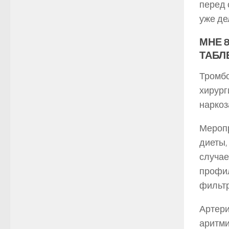
перед 
уже де
МНЕ 
ТАБЛ
Тромбо
хирург
наркоз
Меропр
диеты,
случае
профил
фильтр
Артери
аритми