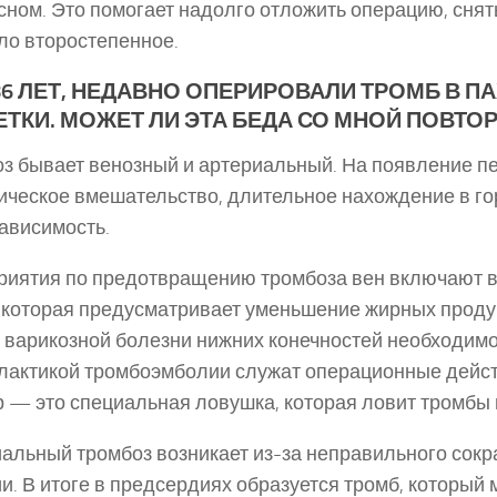
сном. Это помогает надолго отложить операцию, снят
ло второстепенное.
86 ЛЕТ, НЕДАВНО ОПЕРИРОВАЛИ ТРОМБ В 
ЕТКИ. МОЖЕТ ЛИ ЭТА БЕДА СО МНОЙ ПОВТО
з бывает венозный и артериальный. На появление пе
ическое вмешательство, длительное нахождение в го
ависимость.
иятия по предотвращению тромбоза вен включают в
 которая предусматривает уменьшение жирных продук
 варикозной болезни нижних конечностей необходим
актикой тромбоэмболии служат операционные действ
 — это специальная ловушка, которая ловит тромбы 
альный тромбоз возникает из-за неправильного сок
и. В итоге в предсердиях образуется тромб, который мо