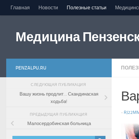
Главная
Новости
Полезные статьи
Медицинс
Перейти к содержимому
Медицина Пензенск
PENZALPU.RU
ПОЛЕЗ
СЛЕДУЮЩАЯ ПУБЛИКАЦИЯ
Ва
Вашу жизнь продлит… Скандинаская
ходьба!
-
RJ22M
ПРЕДЫДУЩАЯ ПУБЛИКАЦИЯ
Малосердобинская больница