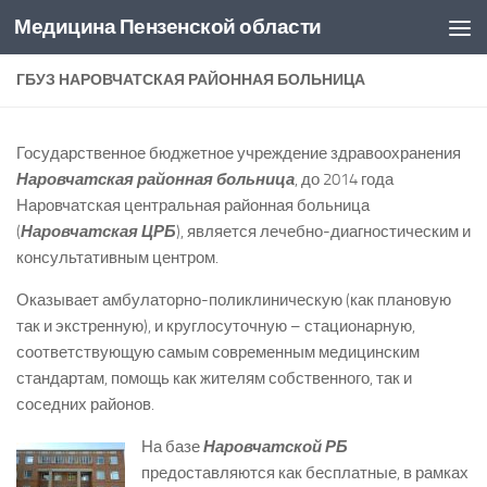
Медицина Пензенской области
Перейти к содержимому
ГБУЗ НАРОВЧАТСКАЯ РАЙОННАЯ БОЛЬНИЦА
Государственное бюджетное учреждение здравоохранения
Наровчатская районная больница
, до 2014 года
Наровчатская центральная районная больница
(
Наровчатская ЦРБ
), является лечебно-диагностическим и
консультативным центром.
Оказывает амбулаторно-поликлиническую (как плановую
так и экстренную), и круглосуточную – стационарную,
соответствующую самым современным медицинским
стандартам, помощь как жителям собственного, так и
соседних районов.
На базе
Наровчатской РБ
предоставляются как бесплатные, в рамках